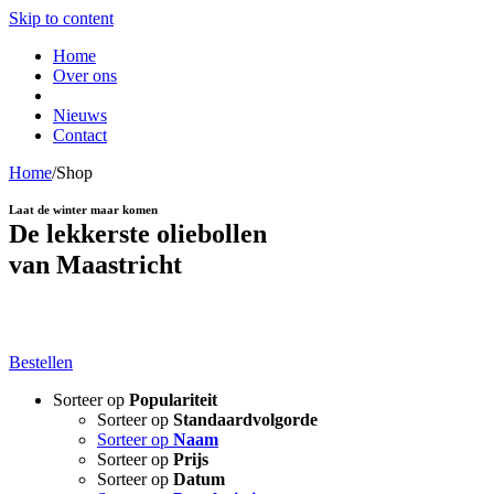
Skip to content
Home
Over ons
Nieuws
Contact
Home
/
Shop
Laat de winter maar komen
De lekkerste oliebollen
van Maastricht
Il Fiume Vrijthof
Bestellen
Sorteer op
Populariteit
Sorteer op
Standaardvolgorde
Sorteer op
Naam
Sorteer op
Prijs
Sorteer op
Datum