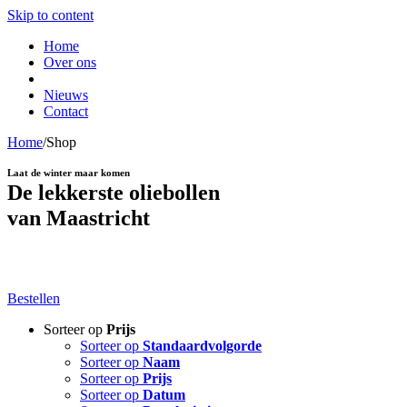
Skip to content
Home
Over ons
Nieuws
Contact
Home
/
Shop
Laat de winter maar komen
De lekkerste oliebollen
van Maastricht
Il Fiume Vrijthof
Bestellen
Sorteer op
Prijs
Sorteer op
Standaardvolgorde
Sorteer op
Naam
Sorteer op
Prijs
Sorteer op
Datum